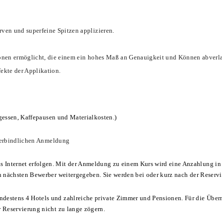
rven und superfeine Spitzen applizieren.
ionen ermöglicht, die einem ein hohes Maß an Genauigkeit und Können abverl
ekte der Applikation.
agessen, Kaffepausen und Materialkosten.)
 verbindlichen Anmeldung
 Internet erfolgen. Mit der Anmeldung zu einem Kurs wird eine Anzahlung in 
en nächsten Bewerber weitergegeben. Sie werden bei oder kurz nach der Reservi
destens 4 Hotels und zahlreiche private Zimmer und Pensionen. Für die Über
r Reservierung nicht zu lange zögern.