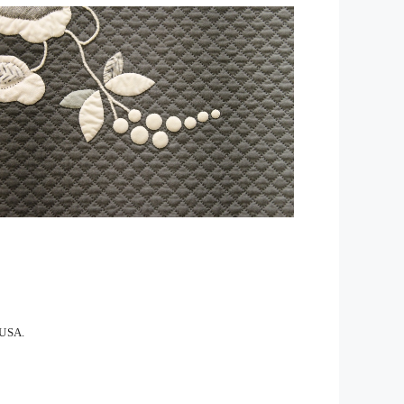
Office 365
Outlook Live
 USA.