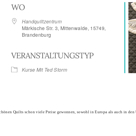
WO
Handquiltzentrum
Märkische Str. 3, Mittenwalde, 15749,
Brandenburg
VERANSTALTUNGSTYP
le Kalender
iCalendar
Kurse Mit Ted Storm
rschönen
Quilts
schon viele Preise gewonnen, sowohl in Europa als auch in den