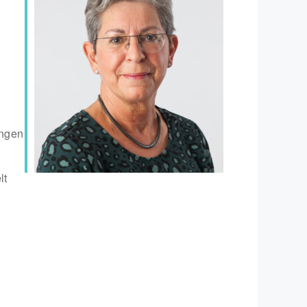
ungen
lt