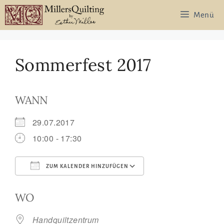
Zum
Menü
Inhalt
springen
Sommerfest 2017
WANN
29.07.2017
10:00 - 17:30
ZUM KALENDER HINZUFÜGEN
ICS herunterladen
Google Kalend
WO
Handquiltzentrum