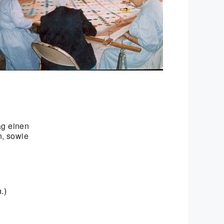
Office 365
Outlook Live
ag einen
n, sowie
.)