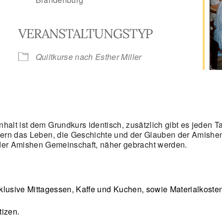
VERANSTALTUNGSTYP
le Kalender
iCalendar
Quiltkurse nach Esther Miller
inhalt ist dem Grundkurs identisch, zusätzlich gibt es jeden T
ern das Leben, die Geschichte und der Glauben der Amishe
 der Amishen Gemeinschaft, näher gebracht werden.
inklusive Mittagessen, Kaffe und Kuchen, sowie Materialkosten
tizen.