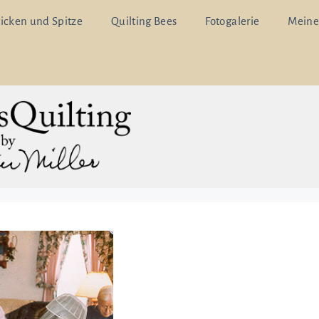
ticken und Spitze
Quilting Bees
Fotogalerie
Meine